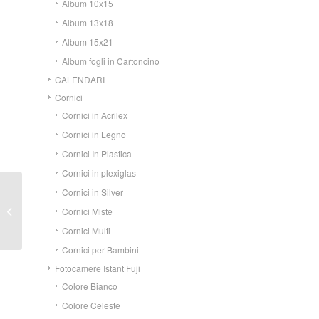
Album 10x15
Album 13x18
Album 15x21
Album fogli in Cartoncino
CALENDARI
Cornici
Cornici in Acrilex
Cornici in Legno
Cornici In Plastica
Cornici in plexiglas
Cornici in Silver
Cornice in Silver
Cornici Miste
Quadretti 10×15
Cornici Multi
Cornici per Bambini
Fotocamere Istant Fuji
Colore Bianco
Colore Celeste