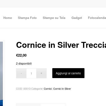
Home
Stampa Foto
Stampe su Tela
Gadget
Fotocalenda
Cornice in Silver Trecc
€
22,00
2 disponibili
Aggiungi al carrello
COD:
00013
Categorie:
Cornici
,
Cornici in Silver