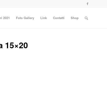
ri 2021
Foto Gallery
Link
Contatti
Shop
ia 15×20