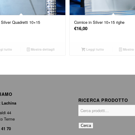
 Silver Quadretti 10×15
Cornice in Silver 10×15 righe
€
16,00
gi tutto
Mostra dettagli
Leggi tutto
Mostra 
SIAMO
RICERCA PRODOTTO
t Lachina
aldi 44
to Terme
Cerca
 41 70