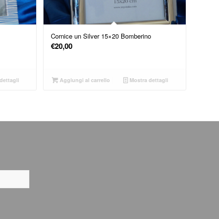
Cornice un Silver 15×20 Bomberino
€
20,00
dettagli
Aggiungi al carrello
Mostra dettagli