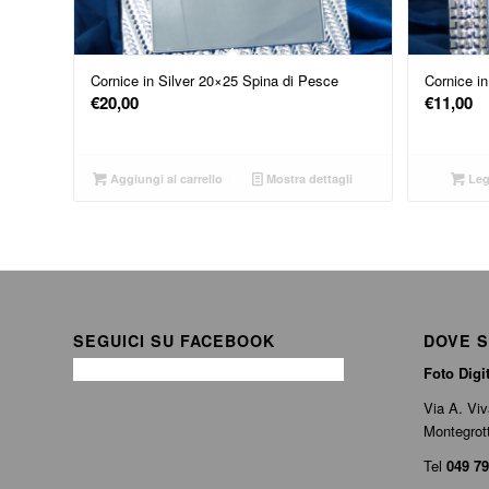
Cornice in Silver 20×25 Spina di Pesce
Cornice in
€
20,00
€
11,00
Aggiungi al carrello
Mostra dettagli
Leg
SEGUICI SU FACEBOOK
DOVE 
Foto Digi
Via A. Viv
Montegrot
Tel
049 79