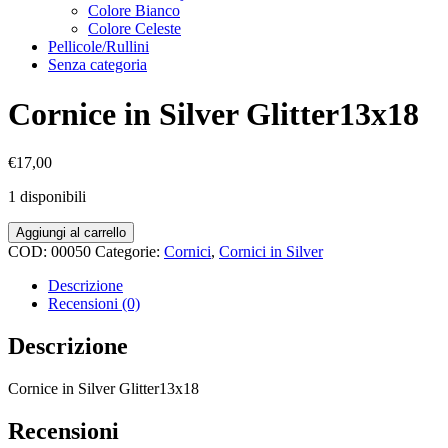
Colore Bianco
Colore Celeste
Pellicole/Rullini
Senza categoria
Cornice in Silver Glitter13x18
€
17,00
1 disponibili
Cornice
Aggiungi al carrello
in
COD:
00050
Categorie:
Cornici
,
Cornici in Silver
Silver
Glitter13x18
Descrizione
quantità
Recensioni (0)
Descrizione
Cornice in Silver Glitter13x18
Recensioni