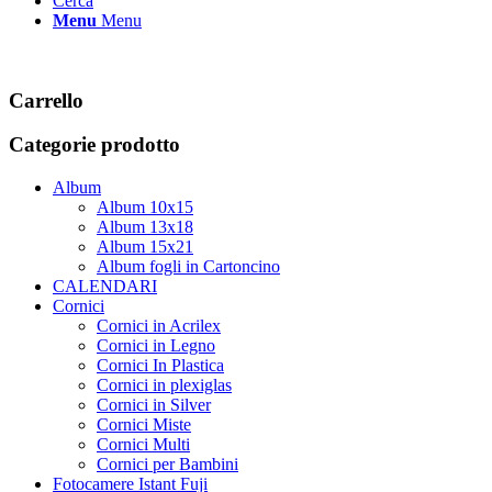
Cerca
Menu
Menu
Carrello
Categorie prodotto
Album
Album 10x15
Album 13x18
Album 15x21
Album fogli in Cartoncino
CALENDARI
Cornici
Cornici in Acrilex
Cornici in Legno
Cornici In Plastica
Cornici in plexiglas
Cornici in Silver
Cornici Miste
Cornici Multi
Cornici per Bambini
Fotocamere Istant Fuji