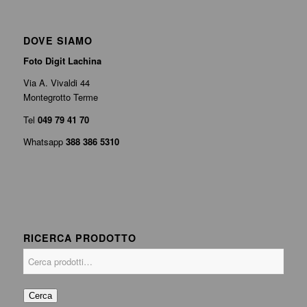
DOVE SIAMO
Foto Digit Lachina
Via A. Vivaldi 44
Montegrotto Terme
Tel
049 79 41 70
Whatsapp
388 386 5310
RICERCA PRODOTTO
Cerca