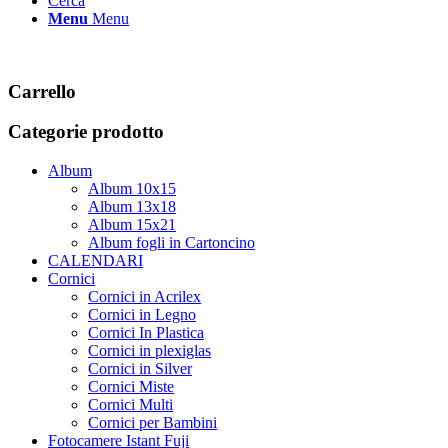
Cerca
Menu
Menu
Carrello
Categorie prodotto
Album
Album 10x15
Album 13x18
Album 15x21
Album fogli in Cartoncino
CALENDARI
Cornici
Cornici in Acrilex
Cornici in Legno
Cornici In Plastica
Cornici in plexiglas
Cornici in Silver
Cornici Miste
Cornici Multi
Cornici per Bambini
Fotocamere Istant Fuji