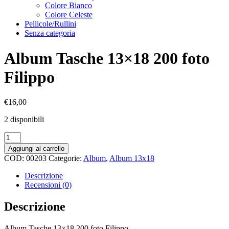
Colore Bianco
Colore Celeste
Pellicole/Rullini
Senza categoria
Album Tasche 13×18 200 foto
Filippo
€
16,00
2 disponibili
Album
Tasche
Aggiungi al carrello
13x18
COD:
00203
Categorie:
Album
,
Album 13x18
200
foto
Descrizione
Filippo
Recensioni (0)
quantità
Descrizione
Album Tasche 13×18 200 foto Filippo