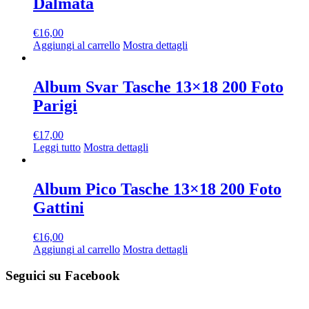
Dalmata
€
16,00
Aggiungi al carrello
Mostra dettagli
Album Svar Tasche 13×18 200 Foto
Parigi
€
17,00
Leggi tutto
Mostra dettagli
Album Pico Tasche 13×18 200 Foto
Gattini
€
16,00
Aggiungi al carrello
Mostra dettagli
Seguici su Facebook