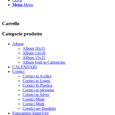
Cerca
Menu
Menu
Carrello
Categorie prodotto
Album
Album 10x15
Album 13x18
Album 15x21
Album fogli in Cartoncino
CALENDARI
Cornici
Cornici in Acrilex
Cornici in Legno
Cornici In Plastica
Cornici in plexiglas
Cornici in Silver
Cornici Miste
Cornici Multi
Cornici per Bambini
Fotocamere Istant Fuji