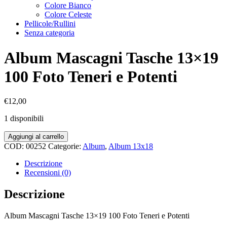
Colore Bianco
Colore Celeste
Pellicole/Rullini
Senza categoria
Album Mascagni Tasche 13×19
100 Foto Teneri e Potenti
€
12,00
1 disponibili
Album
Aggiungi al carrello
Mascagni
COD:
00252
Categorie:
Album
,
Album 13x18
Tasche
13x19
Descrizione
100
Recensioni (0)
Foto
Teneri
Descrizione
e
Potenti
Album Mascagni Tasche 13×19 100 Foto Teneri e Potenti
quantità