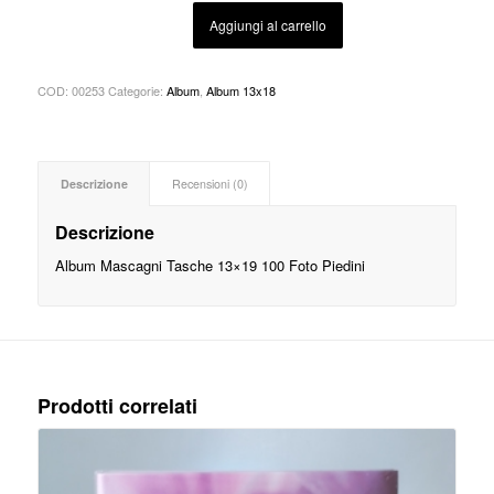
Aggiungi al carrello
COD:
00253
Categorie:
Album
,
Album 13x18
Descrizione
Recensioni (0)
Descrizione
Album Mascagni Tasche 13×19 100 Foto Piedini
Prodotti correlati