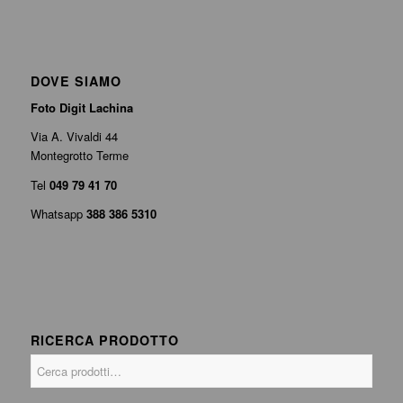
DOVE SIAMO
Foto Digit Lachina
Via A. Vivaldi 44
Montegrotto Terme
Tel
049 79 41 70
Whatsapp
388 386 5310
RICERCA PRODOTTO