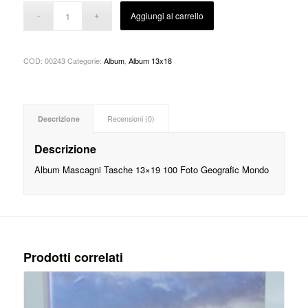
Aggiungi al carrello
COD:
00243
Categorie:
Album
,
Album 13x18
Descrizione
Recensioni (0)
Descrizione
Album Mascagni Tasche 13×19 100 Foto Geografic Mondo
Prodotti correlati