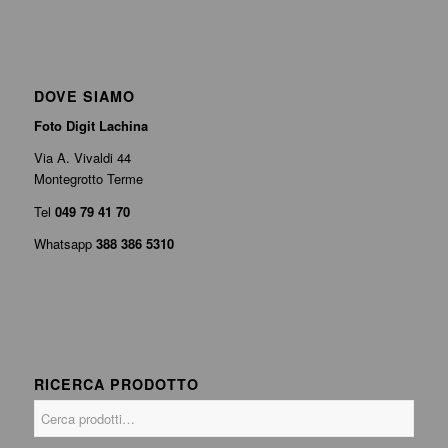
DOVE SIAMO
Foto Digit Lachina
Via A. Vivaldi 44
Montegrotto Terme
Tel
049 79 41 70
Whatsapp
388 386 5310
RICERCA PRODOTTO