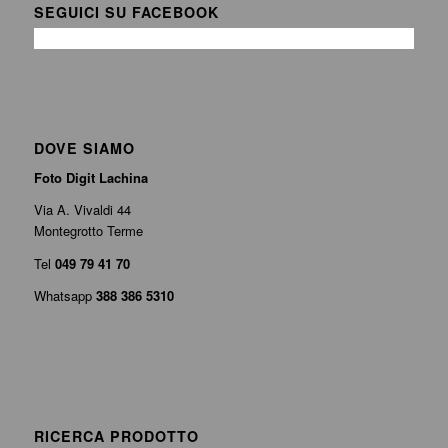
SEGUICI SU FACEBOOK
DOVE SIAMO
Foto Digit Lachina
Via A. Vivaldi 44
Montegrotto Terme
Tel
049 79 41 70
Whatsapp
388 386 5310
RICERCA PRODOTTO