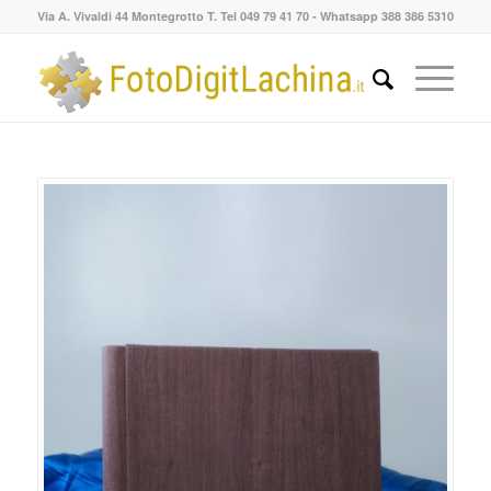
Via A. Vivaldi 44 Montegrotto T. Tel 049 79 41 70 - Whatsapp 388 386 5310