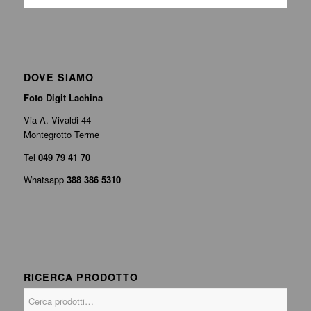
DOVE SIAMO
Foto Digit Lachina
Via A. Vivaldi 44
Montegrotto Terme
Tel
049 79 41 70
Whatsapp
388 386 5310
RICERCA PRODOTTO